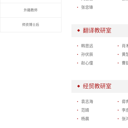
张忠锋
外籍教师
师资博士后
翻译教研室
韩思远
肖
孙伏辰
黄
赵心僮
曹
经贸教研室
袁志海
毋
范婧
李
杨晨
张