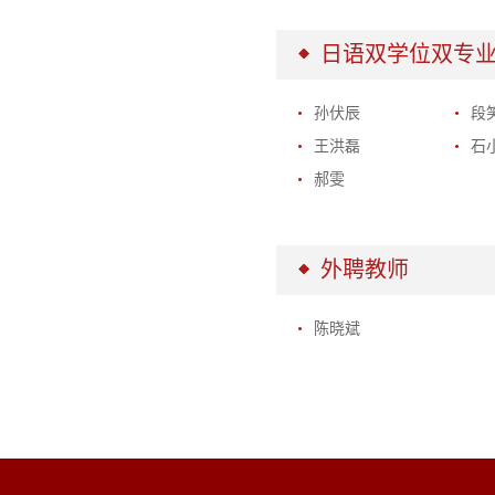
日语双学位双专业
孙伏辰
段
王洪磊
石
郝雯
外聘教师
陈晓斌