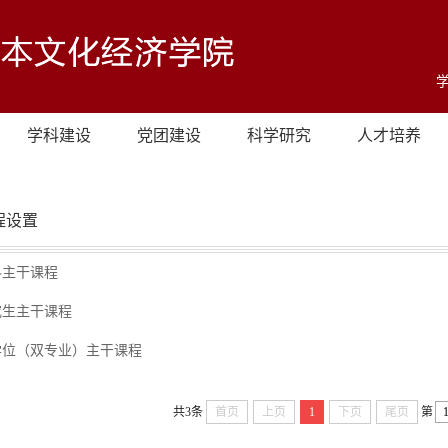
学科建设
党团建设
科学研究
人才培养
程设置
科主干课程
究生主干课程
学位（双专业）主干课程
共3条
首页
上页
1
下页
尾页
第