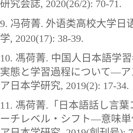
研究会誌
, 2020(26/2): 70-71.
9.
冯荷菁
外语类高校大学日
.
学
,
2020(17): 38-39.
10.
馮荷菁
. 中国人日本語学
実態と学習過程について―ア
ア日本学研究
, 2019(2): 17-34.
11.
馮荷菁
.「日本語話し言葉
ーチレベル
・
シフト
―意味単
ア日本学研究
, 2019
(
創刊号
)
: 