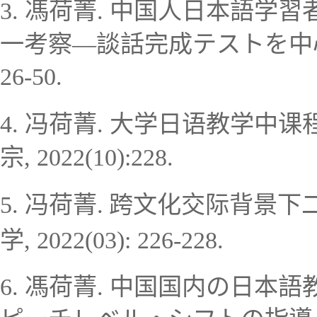
3.
馮荷菁
. 中国人
日本語学習
一考察
―談話完成テストを中
26-50.
冯荷菁
4.
.
大学日语教学中课
宗
,
2022(10):228.
5.
冯荷菁
跨文化交际背景下
.
学
,
2022(03): 226-228.
6.
馮荷菁
. 中国国内の日本