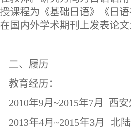
授课程为《基础日语》《日语
在国内外学术期刊上发表论文
二、
履历
教育经历：
年
月
年
月
西安
2010
9
~
2015
7
年
月
年
月
北陆
2013
4
~
2015
3