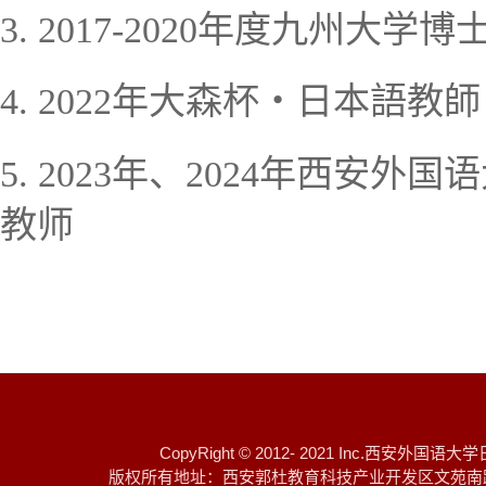
年度九州大学博
3.
2017-2020
4.
2022
年
大森杯
・
日本語教師
年、
年西安外国语
5.
2023
2024
教师
CopyRight © 2012- 2021 I
版权所有地址：西安郭杜教育科技产业开发区文苑南路 邮编：7