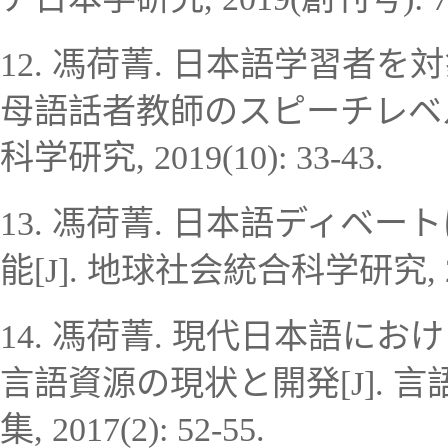
12.
馮荷菁
.
日本語学習者を対
母語話者教師のスピーチレベ
科学研究
,
2019(10): 33-43.
13.
馮荷菁
.
日本語ディベート
能
[J].
地球社会統合科学研究
,
14.
馮荷菁
.
現代日本語におけ
言語資源の現状と開発
[J].
言
集
, 2017(2): 52-55.