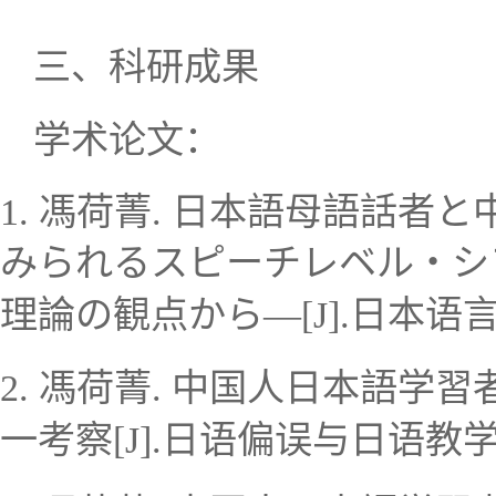
三、
科研成果
学术论文：
1.
馮荷菁
.
日本語母語話者と
みられるスピーチレベル
・
シ
日本语
理論の観点から
―
[J].
2.
馮荷菁
.
中国人
日本語学習
日
语
偏
误
与日
语
教
一考察
[J].