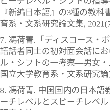
ピーチレベル
・
シフトの指導
『新編日本語』の
3
種の教科
育系
・
文系研究論文集
,
2021(7
7.
馮荷菁
.「ディスコース
・
ポ
語話者同士の初対面会話にお
ル
・
シフトの一考察
―
男女
・
国立大学教育系
・
文系研究論
8.
馮荷菁
.
中国国内の日本語
ーチレベルとスピーチレベル