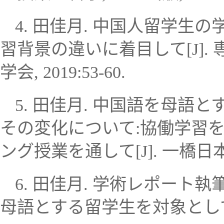
4.
田佳月
.
中国人留学生の
習背景の違いに着目して
[J].
学会
, 2019:53-60.
5.
田佳月
.
中国語を母語と
その変化について
:
協働学習
ング授業を通して
[J].
一橋日
6.
田佳月
.
学術レポート執
母語とする留学生を対象とし