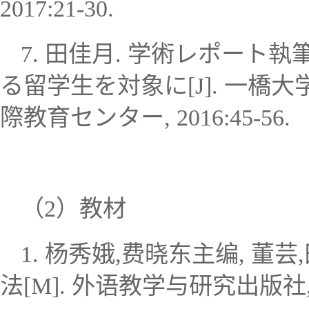
2017:21-30.
7.
田佳月
.
学術レポート執
る留学生を対象に
[J].
一橋大
際教育センター
, 2016:45-56.
（
2
）教材
1.
杨秀娥
,
费晓东主编
,
董芸
,
法
[M].
外语教学与研究出版社