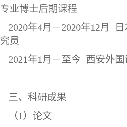
专业博士后期课程
年
月－
年
月
日
2020
4
2020
12
究员
年
月－至今 西安外国
2021
1
三、
科研成果
（
1
）论文