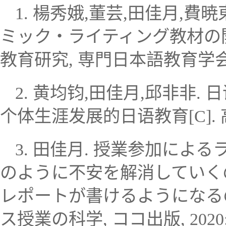
1.
楊秀娥
,
董芸
,
田佳月
,
費暁
ミック・ライティング教材の
教育研究
,
専門日本語教育学
2.
黄均钧
,
田佳月
,
邱非非
.
日
个体生涯发展的日语教育
[C].
3.
田佳月
.
授業参加による
のように不安を解消していく
レポートが書けるようになる
ス授業の科学
,
ココ出版
, 2020