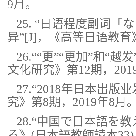
9月。
25.
“日语程度副词「
异”
[
J
]，《高等日语教育》
26.““更”“更加”和“越
文化
研究
》
第12期，201
27
.“2018年日本出版业
究
》
第8期，2019年8月
2
8.“
中国で日本語を教
る
》(日本語教師読本33)