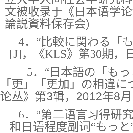
文被收录于《日本语学论说
論説資料保存会)
4．
“比較に関わる「
[J]，《KLS》第30期，
5．“日本語の「も
「更」「更加」の相違に
论丛》第3辑，2012年8月
6．“第二语言习得研
和日语程度副词“もっと