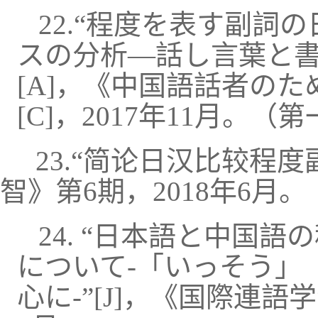
22.“程度を表す副詞
スの分析―話し言葉と書
[
A
]
，
《
中国語話者のた
[
C
]
，2017年11月。（
23.“简论日汉比较程度
智
》
第6期，2018年6月。
24.
“
日本語と中国語の
について‐「いっそう」
心に-
”
[
J
]
，
《
国際
連語
学