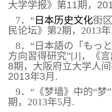
大学学报》第11期，201
7．
“
日本历史文化
街区
民论坛》第2期，2013年
8．
“日本語の「もっ
方向習得研究”
[J]，
《言
8期，大阪府立大学人
2013年3月.
9．
“《梦墙》中的“梦”
期，2013年5月.