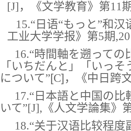
[
J
]，《文学教育》第11期，
15.“日语“もっと”和汉
工业大学学报》第5期,201
16.
“時間軸を遡っての
「いちだんと」「いっそ
について”
[
C
]，《中日跨文
17.“日本語と中国の
いて”
[
J
]
,《人文学論集》
第
18.“关于汉语比较程度