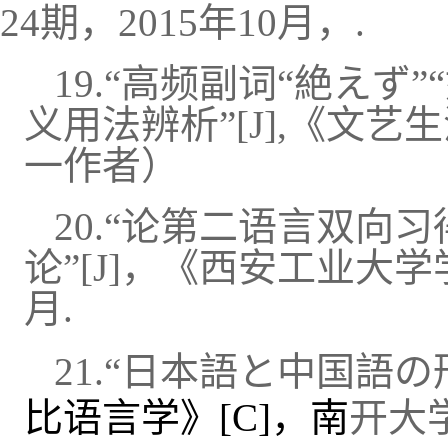
24期，2015年10月，.
19.“高频副词“絶えず
义用法辨析”
[
J
]
,《文艺生
一作者）
20.“论第二语言双向
论”
[
J
]，《西安工业大学学
月.
21.“日本語と中国語の
比语言学》[C]，南
开大学