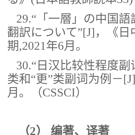
29.“
「一層」の中国語
翻訳について
”
[
J
]
，《日
期,
2021年6月。
30.“
日汉比较性程度副词
类和“更”类副词为例－
[
J
月。（CSSCI）
（
2） 编著、译著