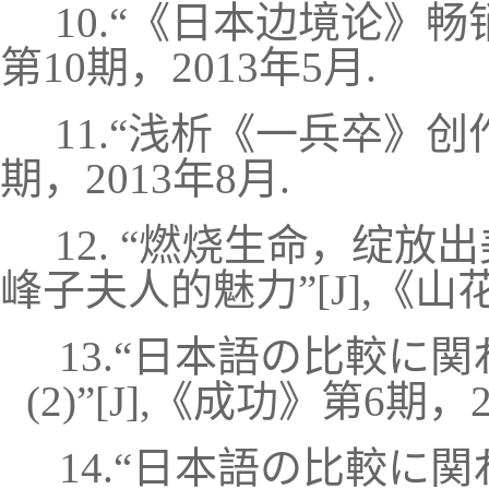
10.“《日本边境论》畅销
第10期，2013年5月.
11.“浅析《一兵卒》创
期，2013年8月.
12. “燃烧生命，绽放
峰子夫人的魅力”
[
J
]
,《山花
13.“日本語の比較に
(2)”
[
J
]
,《成功》第6期，20
14.“日本語の比較に