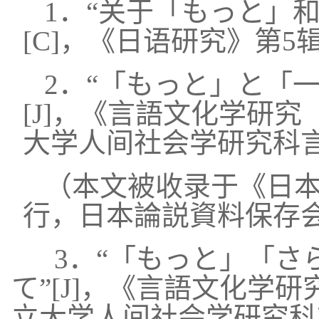
1．“关于「もっと」
[C]，《日语研究》第5辑
2．
“「もっと」と「
[J]，《言語文化学研
大学人间社会学研究科言语
（本文被收录于《日本语
行，日本論説資料保存会)
3．“「もっと」「
て”
[
J
]，《言語文化学研
立大学人间社会学研究科言