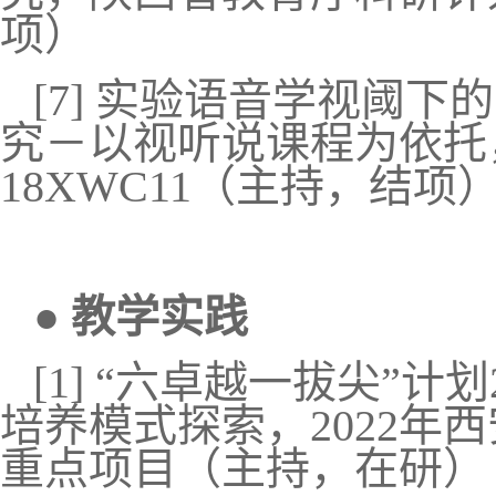
项）
[7]
实验语音学视阈下的
究－以视听说课程为依托
18XWC11（主持，结项
●
教学实践
[1] “
六卓越一拔尖
”
计划
培养模式探索，
2022
年西
重点项目（主持，在研）