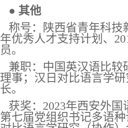
●
其他
称号
：
陕西省青年科技
年优秀人才支持计划
、
20
员
。
兼职：
中国英汉语比较
理事；汉日对比语言学研
长。
获奖：
2023
年西安外国
第七届党组织书记多语种