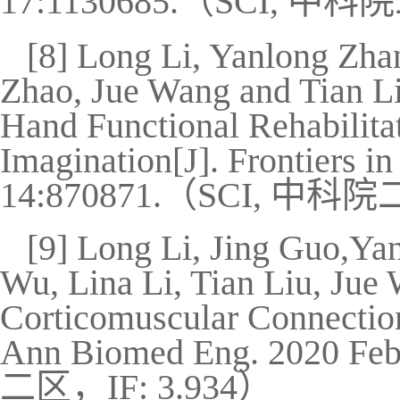
17:1130685.
（
SCI,
中科院
[8] Long Li, Yanlong Zha
Zhao, Jue Wang and Tian Li
Hand Functional Rehabilita
Imagination[J]. Frontiers i
14:870871.
（
SCI,
中科院
[9] Long Li, Jing Guo,Ya
Wu, Lina Li, Tian Liu, Jue 
Corticomuscular Connection 
Ann Biomed Eng. 2020 Feb;
二区，
IF: 3.934
）