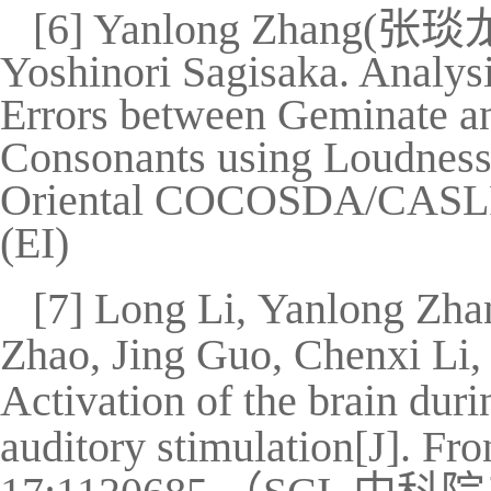
[6] Yanlong Zhang(
张琰
Yoshinori Sagisaka. Analys
Errors between Geminate an
Consonants using Loudness 
Oriental COCOSDA/CASLRE
(EI)
[7] Long Li, Yanlong Zha
Zhao, Jing Guo, Chenxi Li,
Activation of the brain dur
auditory stimulation[J]. Fr