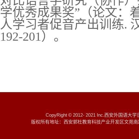
对比语言学研究（协作）
学优秀成果奖
”
（论文：
人学习者促音
产出训练
.
192-201
）。
CopyRight © 2012- 2021 I
版权所有地址：西安郭杜教育科技产业开发区文苑南路 邮编：7