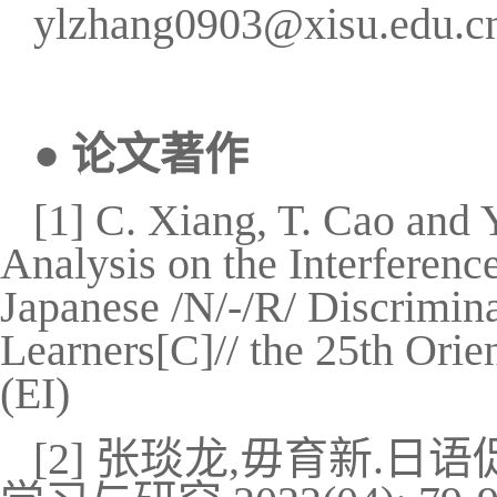
ylzhang0903@xisu.edu.c
●
论文著作
[1] C. Xiang, T. Cao and
Analysis on the Interferenc
Japanese /N/-/R/ Discrimin
Learners[C]// the 25th Or
(EI)
[2]
张琰龙
,
毋育新
.
日语