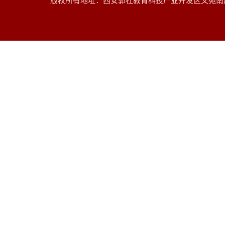
版权所有地址：西安郭杜教育科技产业开发区文苑南路 邮编：7